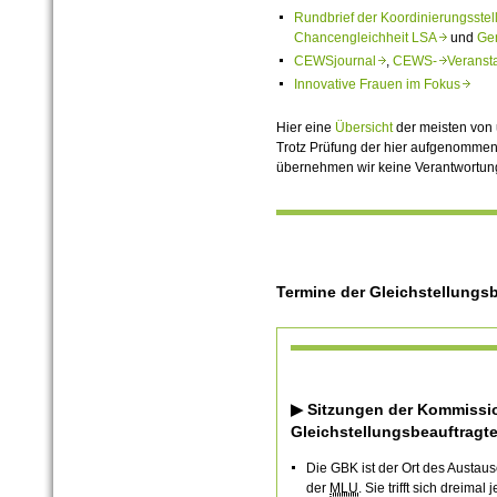
Rundbrief der Koordinierungsste
Chancengleichheit LSA
und
Ge
CEWSjournal
,
CEWS-
Veranst
Innovative Frauen im Fokus
Hier eine
Übersicht
der meisten von 
Trotz Prüfung der hier aufgenomme
übernehmen
wir keine Verantwortung
Termine der Gleichstellungs
▶ Sitzungen der Kommissi
Gleichstellungsbeauftragt
Die GBK ist der Ort des Austau
der
MLU
. Sie trifft sich dreimal