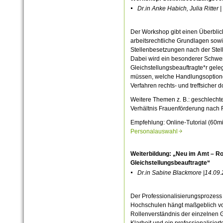
Dr.in Anke Habich, Julia Ritter
Der Workshop gibt einen Überblick
arbeitsrechtliche Grundlagen sowi
Stellenbesetzungen nach der Stel
Dabei wird ein besonderer Schwerp
Gleichstellungsbeauftragte*r geleg
müssen, welche Handlungsoptione
Verfahren rechts- und treffsicher 
Weitere Themen z. B.: geschlechte
Verhältnis Frauenförderung nach F
Empfehlung: Online-Tutorial (60m
Personalauswahl
Weiterbildung: „Neu im Amt – Ro
Gleichstellungsbeauftragte“
Dr.in Sabine Blackmore |14.09.
Der Professionalisierungsprozess 
Hochschulen hängt maßgeblich vom
Rollenverständnis der einzelnen 
Klarheit und ein professionalisier