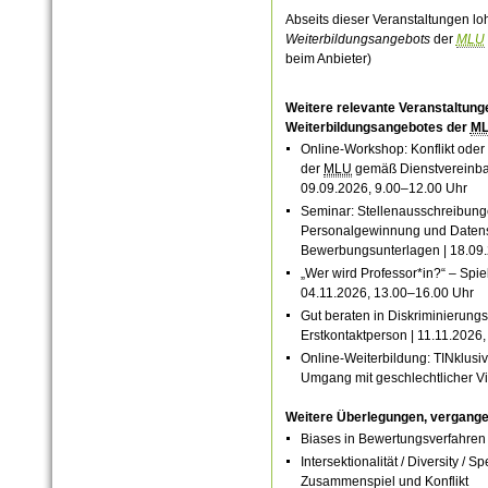
Abseits dieser Veranstaltungen loh
Weiterbildungsangebots
der
MLU
beim Anbieter
)
Weitere relevante Veranstaltungen
Weiterbildungsangebotes der
M
Online-Workshop: Konflikt od
der
MLU
gemäß Dienstvereinb
09.09.2026, 9.00–12.00 Uhr
Seminar:
Stellenausschreibun
Personalgewinnung und
D
aten
Bewerbungsunterlagen
|
18.09
„
Wer wird Professor*in?“ – Spiele
04.11.2026, 1
3.00–16.00 Uhr
Gut beraten in Diskriminierung
Erstkontaktperson | 11.11.2026
Online-Weiterbildung: TINklusiv
Umgang mit geschlechtlicher Vi
Weitere Überlegungen, vergang
Biases in Bewertungsverfahren
Intersektionalität / Diversity /
Zusammenspiel und Konflikt